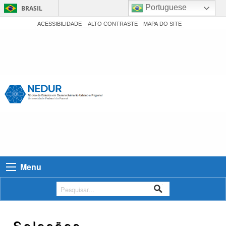
Portuguese
BRASIL
Simplifique!
ACESSIBILIDADE
ALTO CONTRASTE
MAPA DO SITE
Comunica BR
Participe
Acesso à informação
Legislação
Canais
Menu
Seleções