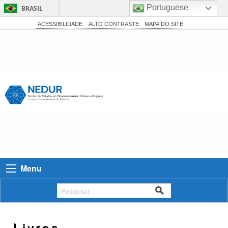
Portuguese
BRASIL
Simplifique!
ACESSIBILIDADE
ALTO CONTRASTE
MAPA DO SITE
Comunica BR
Participe
Acesso à informação
Legislação
Canais
Menu
Livros