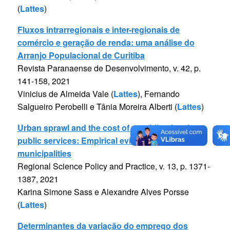
(
Lattes
)
Fluxos intrarregionais e inter-regionais de
comércio e geração de renda: uma análise do
Arranjo Populacional de Curitiba
Revista Paranaense de Desenvolvimento, v. 42, p.
141-158, 2021
Vinicius de Almeida Vale (
Lattes
), Fernando
Salgueiro Perobelli e Tânia Moreira Alberti (
Lattes
)
Urban sprawl and the cost of providing local
public services: Empirical evidence for Brazilian
municipalities
Regional Science Policy and Practice, v. 13, p. 1371-
1387, 2021
Karina Simone Sass e Alexandre Alves Porsse
(
Lattes
)
Determinantes da variação do emprego dos