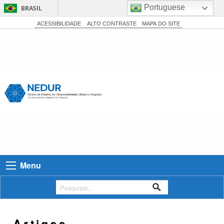
Portuguese
BRASIL
Simplifique!
ACESSIBILIDADE
ALTO CONTRASTE
MAPA DO SITE
Comunica BR
Participe
Acesso à informação
Legislação
Canais
Menu
Artigos