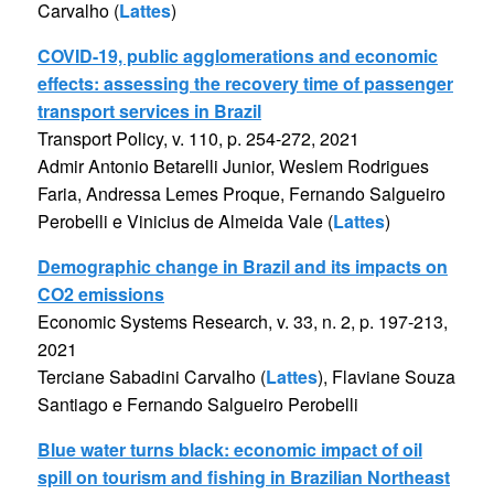
Carvalho (
Lattes
)
COVID-19, public agglomerations and economic
effects: assessing the recovery time of passenger
transport services in Brazil
Transport Policy, v. 110, p. 254-272, 2021
Admir Antonio Betarelli Junior, Weslem Rodrigues
Faria, Andressa Lemes Proque, Fernando Salgueiro
Perobelli e Vinicius de Almeida Vale (
Lattes
)
Demographic change in Brazil and its impacts on
CO2 emissions
Economic Systems Research, v. 33, n. 2, p. 197-213,
2021
Terciane Sabadini Carvalho (
Lattes
), Flaviane Souza
Santiago e Fernando Salgueiro Perobelli
Blue water turns black: economic impact of oil
spill on tourism and fishing in Brazilian Northeast