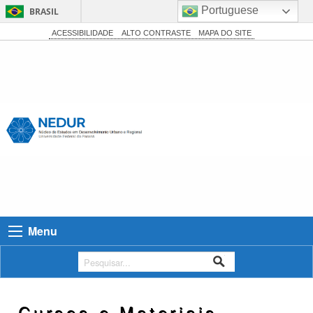
Portuguese
BRASIL
Simplifique!
ACESSIBILIDADE
ALTO CONTRASTE
MAPA DO SITE
Comunica BR
Participe
Acesso à informação
Legislação
Canais
Menu
Cursos e Materiais