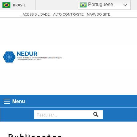
Portuguese
BRASIL
Simplifique!
ACESSIBILIDADE
ALTO CONTRASTE
MAPA DO SITE
Comunica BR
Participe
Acesso à informação
Legislação
Canais
Menu
Publicações